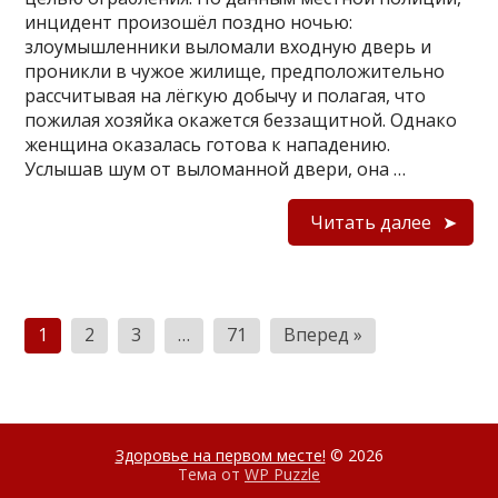
инцидент произошёл поздно ночью:
злоумышленники выломали входную дверь и
проникли в чужое жилище, предположительно
рассчитывая на лёгкую добычу и полагая, что
пожилая хозяйка окажется беззащитной. Однако
женщина оказалась готова к нападению.
Услышав шум от выломанной двери, она …
Читать далее
Пагинация
1
2
3
…
71
Вперед »
записей
Здоровье на первом месте!
© 2026
Тема от
WP Puzzle