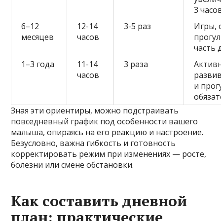
3 часо
6–12
12-14
3-5 раз
Игры, 
месяцев
часов
прогу
часть 
1–3 года
11-14
3 раза
Активн
часов
разви
и прог
обяза
Зная эти ориентиры, можно подстраивать
повседневный график под особенности вашего
малыша, опираясь на его реакцию и настроение.
Безусловно, важна гибкость и готовность
корректировать режим при изменениях — росте,
болезни или смене обстановки.
Как составить дневной
план: практические