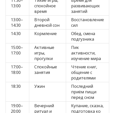
11:30–
Тихие игры,
Время для
13:00
спокойное
развивающих
время
занятий
13:00–
Второй
Восстановление
14:30
дневной сон
сил
14:30
Кормление
Обед, смена
подгузника
15:00–
Активные
Пик
17:00
игры,
активности,
прогулки
изучение мира
17:00–
Спокойные
Чтение книг,
18:00
занятия
общение с
родителями
18:30
Ужин
Последний
приём пищи
перед сном
19:00–
Вечерний
Купание, сказка,
20:00
ритуал и
подготовка ко