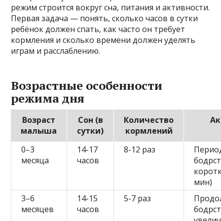
режим строится вокруг сна, питания и активности.
Первая задача — понять, сколько часов в сутки
ребёнок должен спать, как часто он требует
кормления и сколько времени должен уделять
играм и расслаблению.
Возрастные особенности
режима дня
Возраст
Сон (в
Количество
Ак
малыша
сутки)
кормлений
0–3
14-17
8-12 раз
Перио
месяца
часов
бодрс
коротк
мин)
3–6
14-15
5-7 раз
Продо
месяцев
часов
бодрс
увелич