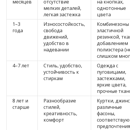
месяцев
отсутствие
на кнопках,
мелких деталей,
однотонные
легкая застежка
цвета
1–3
Износостойкость,
Комбинезоны 
года
свобода
эластичной
движений,
резинкой, тка
удобство в
добавлением
надевании
полиэстера (н
слишком мног
4–7 лет
Стиль, удобство,
Одежда с
устойчивость к
пуговицами,
стиркам
застежками,
яркие цвета,
прочные ткан
8 лет и
Разнообразие
Куртки, джинс
старше
стилей,
различные
креативность,
фасоны,
комфорт
соответству
предпочтени