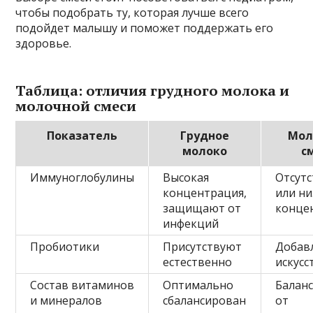
чтобы подобрать ту, которая лучше всего
подойдет малышу и поможет поддержать его
здоровье.
Таблица: отличия грудного молока и
молочной смеси
Показатель
Грудное
Мол
молоко
с
Иммуноглобулины
Высокая
Отсут
концентрация,
или ни
защищают от
конце
инфекций
Пробиотики
Присутствуют
Добав
естественно
искусс
Состав витаминов
Оптимально
Баланс
и минералов
сбалансирован
от