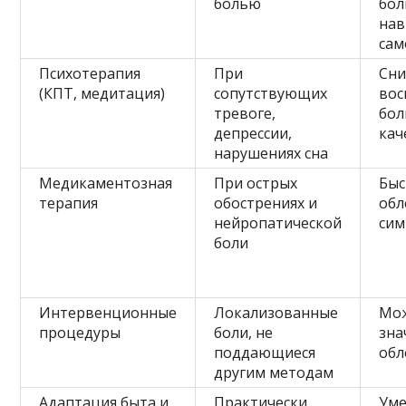
болью
бол
на
са
Психотерапия
При
Сни
(КПТ, медитация)
сопутствующих
вос
тревоге,
бол
депрессии,
кач
нарушениях сна
Медикаментозная
При острых
Быс
терапия
обострениях и
обл
нейропатической
си
боли
Интервенционные
Локализованные
Мож
процедуры
боли, не
зна
поддающиеся
обл
другим методам
Адаптация быта и
Практически
Ум