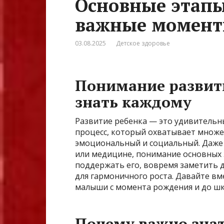
Основные этапы
важные момент
03.08.2025
Детское здоровье
Понимание развити
знать каждому
Развитие ребенка — это удивитель
процесс, который охватывает множес
эмоциональный и социальный. Даже 
или медицине, понимание основных
поддержать его, вовремя заметить д
для гармоничного роста. Давайте вм
малыши с момента рождения и до шк
Почему важно знат