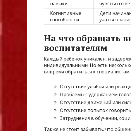
навыки
чувство отве
Когнитивные
Дети начинаю
способности
учатся плани
На что обращать в
воспитателям
Каждый ребенок уникален, и задержк
индивидуальными. Но есть нескольк
вовремя обратиться к специалистам:
Отсутствие улыбки или реакци
Проблемы с удержанием голов
Отсутствие движений или сил
Отсутствие попыток говорить 
Затруднения в обучении, соц
Также не стоит забывать, что общени