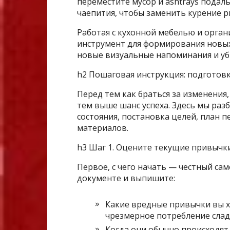
переместите мусор и ashtrays подал
чаепития, чтобы заменить курение р
Работая с кухонной мебелью и орга
инструмент для формирования новых
новые визуальные напоминания и уби
h2 Пошаговая инструкция: подготов
Перед тем как браться за изменения
тем выше шанс успеха. Здесь мы раз
состояния, постановка целей, план 
материалов.
h3 Шаг 1. Оцените текущие привычк
Первое, с чего начать — честный са
документе и выпишите:
Какие вредные привычки вы х
чрезмерное потребление сладко
Когда они обычно происходят 