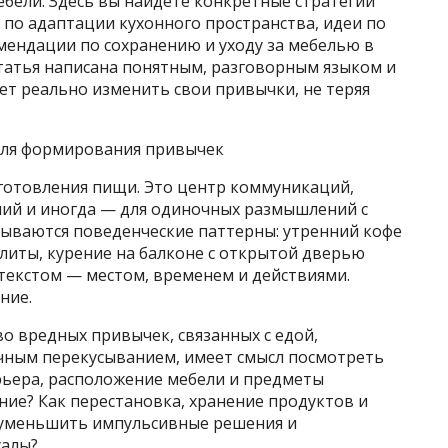
ебели. Здесь вы найдете конкретные стратегии
 по адаптации кухонного пространства, идеи по
мендации по сохранению и уходу за мебелью в
Статья написана понятным, разговорным языком и
чет реально изменить свои привычки, не теряя
для формирования привычек
иготовления пищи. Это центр коммуникаций,
ний и иногда — для одиночных размышлений с
дываются поведенческие паттерны: утренний кофе
плиты, курение на балконе с открытой дверью
нтекстом — местом, временем и действиями.
ние.
о вредных привычек, связанных с едой,
чным перекусыванием, имеет смысл посмотреть
рьера, расположение мебели и предметы
ие? Как перестановка, хранение продуктов и
 уменьшить импульсивные решения и
уалы?