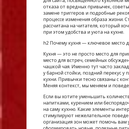
для сайта, посвященного кухонной м
отказа от вредных привычек, советы
замене триггеров и подробные реко
процессе изменения образа жизни. 
рассчитана на читателя, который хо
при этом удобства и уюта на кухне.
h2 Почему кухня — ключевое место 
Кухня — это не просто место для пр
место для встреч, семейных обсужде
чашкой чая. Именно тут часто закла
у барной стойки, поздний перекус у 
кухни. Привычки тесно связаны с ко
Меняя контекст, мы меняем и поведе
Если вы хотите уменьшить количеств
напитками, курением или беспорядо
на саму кухню. Какие элементы инте
стимулируют нежелательное поведен
организация зон может помочь вам
сформировать новые, полезные рит