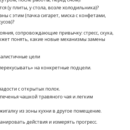
тся (у плиты, у стола, возле холодильника)?
ны с этим (пачка сигарет, миска с конфетами,
усов)?
яния, сопровождающие привычку: стресс, скука,
может понять, какие новые механизмы замены
еалистичные цели
перекусывать» на конкретные подцели.
ладости с открытых полок.
печенья чашкой травяного чая и легким
жигалку из зоны кухни в другое помещение.
анировать действия и измерять прогресс.