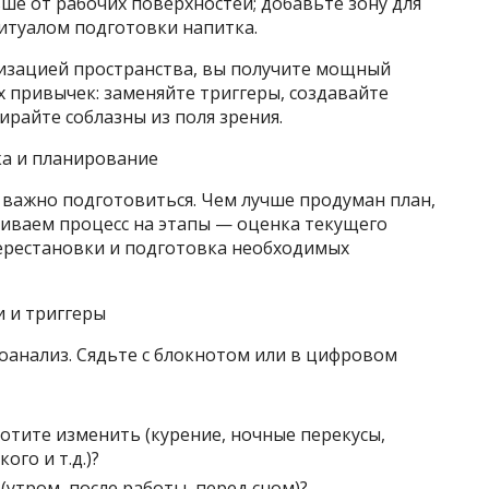
ьше от рабочих поверхностей; добавьте зону для
итуалом подготовки напитка.
низацией пространства, вы получите мощный
 привычек: заменяйте триггеры, создавайте
райте соблазны из поля зрения.
ка и планирование
, важно подготовиться. Чем лучше продуман план,
биваем процесс на этапы — оценка текущего
перестановки и подготовка необходимых
и и триггеры
моанализ. Сядьте с блокнотом или в цифровом
отите изменить (курение, ночные перекусы,
го и т.д.)?
(утром, после работы, перед сном)?