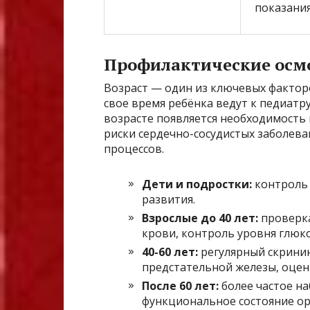
показани
Профилактические осм
Возраст — один из ключевых факторо
свое время ребёнка ведут к педиатр
возрасте появляется необходимость
риски сердечно-сосудистых заболева
процессов.
Дети и подростки:
контроль р
развития.
Взрослые до 40 лет:
проверка
крови, контроль уровня глюко
40-60 лет:
регулярный скринин
предстательной железы, оценк
После 60 лет:
более частое на
функциональное состояние ор