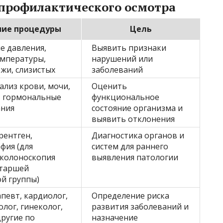
профилактического осмотра
ние процедуры
Цель
е давления,
Выявить признаки
емпературы,
нарушений или
жи, слизистых
заболеваний
лиз крови, мочи,
Оценить
, гормональные
функциональное
ания
состояние организма и
выявить отклонения
 рентген,
Диагностика органов и
фия (для
систем для раннего
 колоноскопия
выявления патологии
старшей
й группы)
певт, кардиолог,
Определение риска
лог, гинеколог,
развития заболеваний и
другие по
назначение