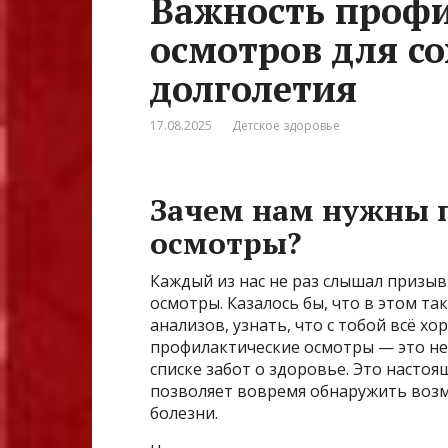
Важность проф
осмотров для с
долголетия
17.08.2025
Детское здоровье
Зачем нам нужны 
осмотры?
Каждый из нас не раз слышал призы
осмотры. Казалось бы, что в этом та
анализов, узнать, что с тобой всё х
профилактические осмотры — это не
списке забот о здоровье. Это настоя
позволяет вовремя обнаружить воз
болезни.