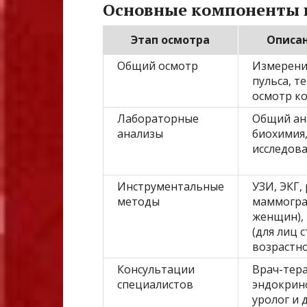
Основные компоненты 
Этап осмотра
Описа
Общий осмотр
Измерени
пульса, т
осмотр ко
Лабораторные
Общий ана
анализы
биохимия
исследов
Инструментальные
УЗИ, ЭКГ,
методы
маммогра
женщин),
(для лиц 
возрастно
Консультации
Врач-тера
специалистов
эндокрино
уролог и 