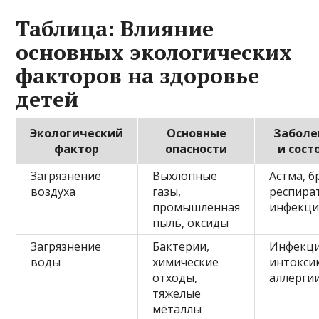
Таблица: Влияние
основных экологических
факторов на здоровье
детей
Экологический
Основные
Заболе
фактор
опасности
и сост
Загрязнение
Выхлопные
Астма, б
воздуха
газы,
респира
промышленная
инфекц
пыль, оксиды
Загрязнение
Бактерии,
Инфекци
воды
химические
интокси
отходы,
аллерги
тяжелые
металлы