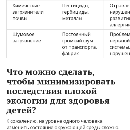
Химические
Пестициды,
Отравле
загрязнители
гербициды,
нарушен
почвы
металлы
развития
аллерги
Шумовое
Постоянный
Пробле
загрязнение
громкий шум
нервной
от транспорта,
системы
фабрик
нарушен
Что можно сделать,
чтобы минимизировать
последствия плохой
экологии для здоровья
детей?
К сожалению, на уровне одного человека
изменить состояние окружающей среды сложно.