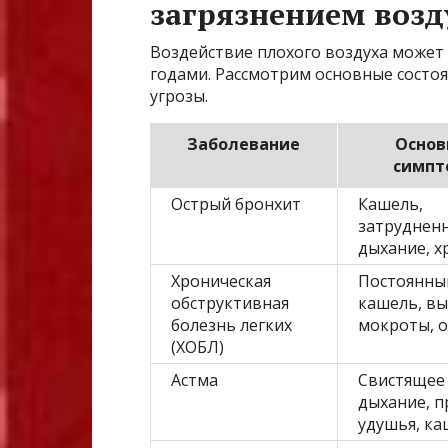
загрязнением возд
Воздействие плохого воздуха может 
годами. Рассмотрим основные состоя
угрозы.
Заболевание
Основ
симпт
Острый бронхит
Кашель,
затруднен
дыхание, х
Хроническая
Постоянны
обструктивная
кашель, в
болезнь легких
мокроты, 
(ХОБЛ)
Астма
Свистящее
дыхание, п
удушья, ка