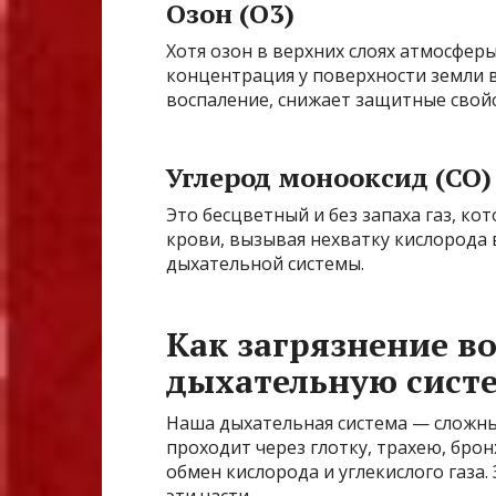
Озон (O3)
Хотя озон в верхних слоях атмосфер
концентрация у поверхности земли в
воспаление, снижает защитные свойс
Углерод монооксид (CO)
Это бесцветный и без запаха газ, к
крови, вызывая нехватку кислорода в
дыхательной системы.
Как загрязнение во
дыхательную сист
Наша дыхательная система — сложный
проходит через глотку, трахею, брон
обмен кислорода и углекислого газа.
эти части.