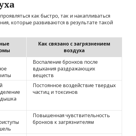
уха
проявляться как быстро, так и накапливаться
ния, которые развиваются в результате такой
ные
Как связано с загрязнением
омы
воздуха
Воспаление бронхов после
ное
вдыхания раздражающих
рипы
веществ
й
Постоянное воздействие твердых
ыделение
частиц и токсинов
одышка
Повышенная чувствительность
риступы
бронхов к загрязнителям
шель