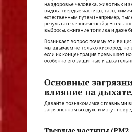
на здоровье человека, животных и э
видов: твердые частицы, газы, хими
естественным путем (например, пыль
результате человеческой деятельн
выбросы, сжигание топлива и даже б
Возникает вопрос: почему эти вещест
мы вдыхаем не только кислород, но и
если их концентрация превышает но
особенно его защитные и дыхательн
Основные загрязни
влияние на дыхате
Давайте познакомимся с главными в
загрязненном воздухе и могут повре
Твердые частицы (PM2.