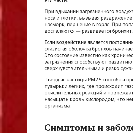
При вдыхании загрязненного воздуха
носа и глотки, вызывая раздражение
насморк, першение в горле. При по
воспаляются — развивается бронхит.
Если воздействие является постоянн
слизистая оболочка бронхов начинае
Это состояние известно как хроничес
загрязнения способствуют развитию 
сверхчувствительными и резко сужаю
Твердые частицы PM2.5 способны пр
пузырьки легких, где происходит газ
окислительных реакций и повреждать
насыщать кровь кислородом, что не
организма.
Симптомы и забол