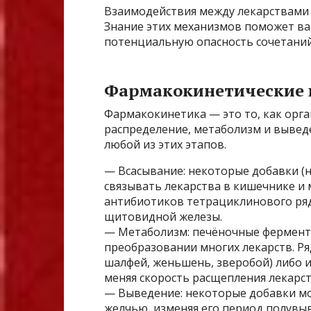
Взаимодействия между лекарствами 
Знание этих механизмов поможет ва
потенциальную опасность сочетаний
Фармакокинетические 
Фармакокинетика — это то, как орга
распределение, метаболизм и вывед
любой из этих этапов.
— Всасывание: некоторые добавки (н
связывать лекарства в кишечнике и 
антибиотиков тетрациклинового ряд
щитовидной железы.
— Метаболизм: печёночные ферменты
преобразовании многих лекарств. Ря
шалфей, женьшень, зверобой) либо 
меняя скорость расщепления лекарст
— Выведение: некоторые добавки мо
желчью, изменяя его период полувы