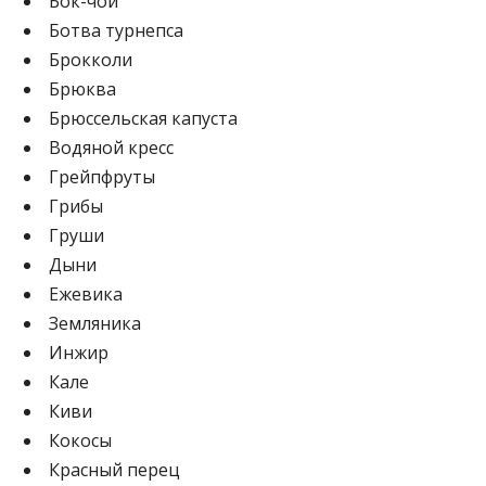
Бок-чой
Ботва турнепса
Брокколи
Брюква
Брюссельская капуста
Водяной кресс
Грейпфруты
Грибы
Груши
Дыни
Ежевика
Земляника
Инжир
Кале
Киви
Кокосы
Красный перец