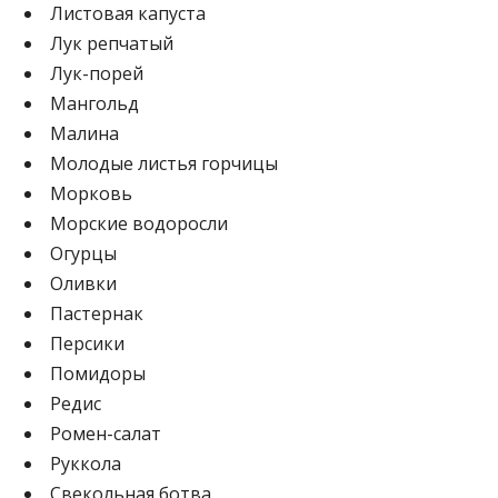
Листовая капуста
Лук репчатый
Лук-порей
Мангольд
Малина
Молодые листья горчицы
Морковь
Морские водоросли
Огурцы
Оливки
Пастернак
Персики
Помидоры
Редис
Ромен-салат
Руккола
Свекольная ботва