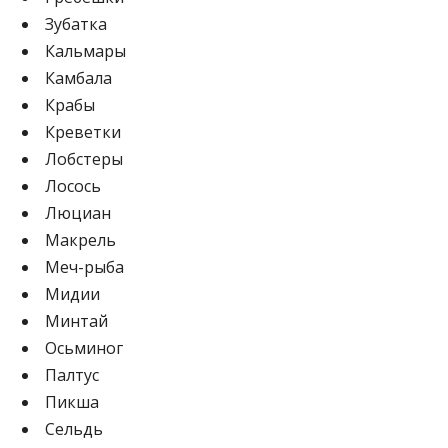
Зубатка
Кальмары
Камбала
Крабы
Креветки
Лобстеры
Лосось
Люциан
Макрель
Меч-рыба
Мидии
Минтай
Осьминог
Палтус
Пикша
Сельдь