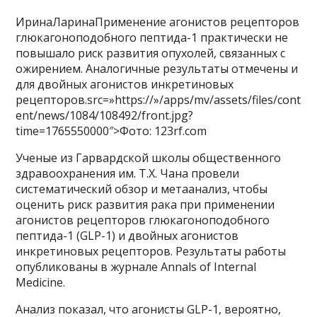
ИринаЛаринаПрименение агонистов рецепторов
глюкагоноподобного пептида-1 практически не
повышало риск развития опухолей, связанных с
ожирением. Аналогичные результаты отмечены и
для двойных агонистов инкретиновых
рецепторов.src=»https://»/apps/mv/assets/files/cont
ent/news/1084/108492/front.jpg?
time=1765550000″>Фото: 123rf.com
Ученые из Гарвардской школы общественного
здравоохранения им. Т.Х. Чана провели
систематический обзор и метаанализ, чтобы
оценить риск развития рака при применении
агонистов рецепторов глюкагоноподобного
пептида-1 (GLP-1) и двойных агонистов
инкретиновых рецепторов. Результаты работы
опубликованы в журнале Annals of Internal
Medicine.
Анализ показал, что агонисты GLP-1, вероятно,