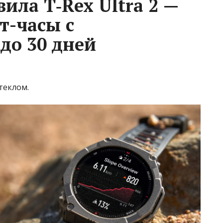
вила T‑Rex Ultra 2 —
т-часы с
до 30 дней
теклом.