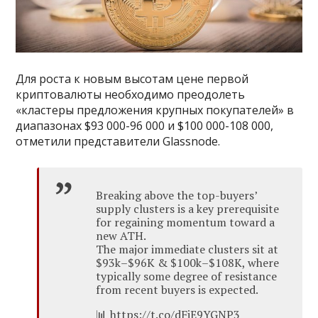
Для роста к новым высотам цене первой
криптовалюты необходимо преодолеть
«кластеры предложения крупных покупателей» в
диапазонах $93 000-96 000 и $100 000-108 000,
отметили представители Glassnode.
Breaking above the top-buyers’
supply clusters is a key prerequisite
for regaining momentum toward a
new ATH.
The major immediate clusters sit at
$93k–$96K & $100k–$108K, where
typically some degree of resistance
from recent buyers is expected.
📊 https://t.co/dFiE9YGNP3