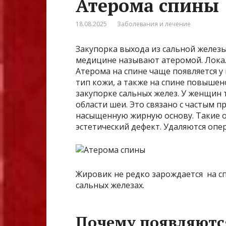
Атерома спины
18.08.2025
Заболевания и лечение
Закупорка выхода из сальной желез
медицине называют атеромой. Локали
Атерома на спине чаще появляется у 
тип кожи, а также на спине повышен
закупорке сальных желез. У женщин 
области шеи. Это связано с частым 
насыщенную жирную основу. Такие о
эстетический дефект. Удаляются опе
Жировик не редко зарождается на сп
сальных железах.
Почему появляютс