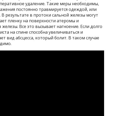
перативное удаление. Такие меры необходимы,
ражения постоянно травмируется одеждой, или
 В результате в протоки сальной железы могут
ает пленку на поверхности атеромы и
 железы. Все это вызывает нагноение. Если долго
иста на спине способна увеличиваться и
ет вид абсцесса, который болит. В таком случае
димо.