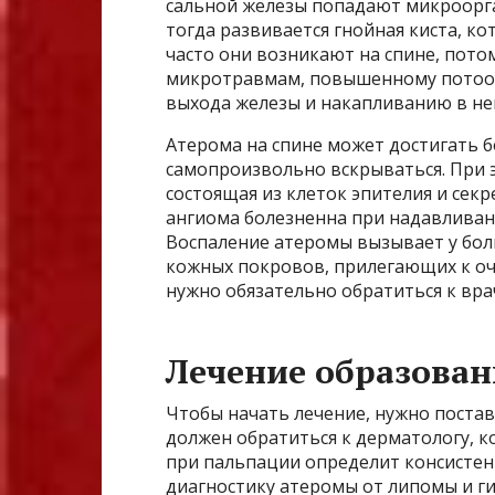
сальной железы попадают микроорг
тогда развивается гнойная киста, к
часто они возникают на спине, пото
микротравмам, повышенному потоот
выхода железы и накапливанию в не
Атерома на спине может достигать б
самопроизвольно вскрываться. При э
состоящая из клеток эпителия и сек
ангиома болезненна при надавливан
Воспаление атеромы вызывает у бо
кожных покровов, прилегающих к оч
нужно обязательно обратиться к вра
Лечение образован
Чтобы начать лечение, нужно поста
должен обратиться к дерматологу, к
при пальпации определит консисте
диагностику атеромы от липомы и г