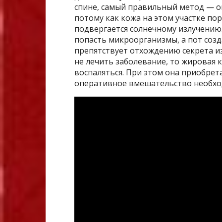
спине, самый правильный метод — о
потому как кожа на этом участке по
подвергается солнечному излучению.
попасть микроорганизмы, а пот созд
препятствует отхождению секрета из
не лечить заболевание, то жировая к
воспаляться. При этом она приобрета
оперативное вмешательство необхо