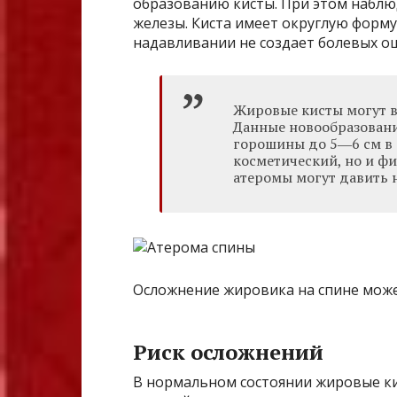
образованию кисты. При этом наблюд
железы. Киста имеет округлую форму
надавливании не создает болевых о
Жировые кисты могут в
Данные новообразовани
горошины до 5―6 см в 
косметический, но и ф
атеромы могут давить 
Осложнение жировика на спине мож
Риск осложнений
В нормальном состоянии жировые ки