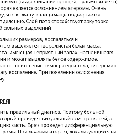
анизмы (выдавливание прыщей, травмы железы),
оторая является осложнением атеромы. Очень
му, что кожа туловища чаще подвергается
делению. Слой пота способствует закупорке
й сальных выделений.
ольших размеров, воспаляться и
том выделяется творожистая белая масса,
рета, имеющая неприятный запах. Нагноившаяся
ии и может выделять белое содержимое.
льного повышение температуры тела, гиперемию
агу воспаления. При появлении осложнения
чу.
ия
вить правильный диагноз. Поэтому больной
оторый проведет визуальный осмотр тканей, а
нцию кисты. Врач проведет дифференциальную
игромы. При лечении атером, локализующихся на