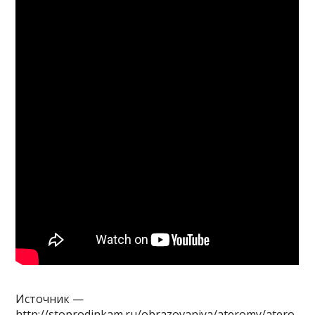
Источник —
http://stoprodinkam.ru/obrazovaniya/ateromy/atero