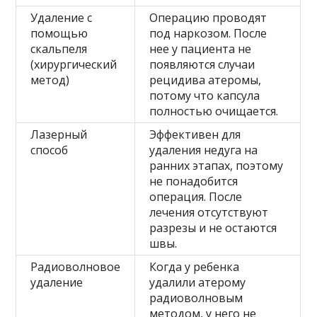
Удаление с
Операцию проводят
помощью
под наркозом. После
скальпеля
нее у пациента не
(хирургический
появляются случаи
метод)
рецидива атеромы,
потому что капсула
полностью очищается.
Лазерный
Эффективен для
способ
удаления недуга на
ранних этапах, поэтому
не понадобится
операция. После
лечения отсутствуют
разрезы и не остаются
швы.
Радиоволновое
Когда у ребенка
удаление
удалили атерому
радиоволновым
методом, у него не