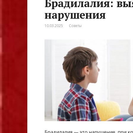
Брадилалия: вы
нарушения
10.03.2025
Советы
Брадилалия — это нарушение, при к