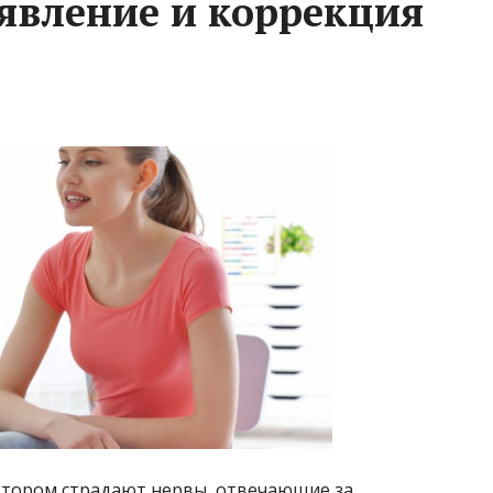
явление и коррекция
отором страдают нервы, отвечающие за