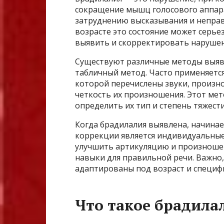
сокращение мышц голосового аппара
затруднению высказывания и непра
возрасте это состояние может серье
выявить и скорректировать наруше
Существуют различные методы выявл
табличный метод. Часто применяется
которой перечислены звуки, произн
четкость их произношения. Этот ме
определить их тип и степень тяжести
Когда брадилалия выявлена, начинае
коррекции является индивидуальные 
улучшить артикуляцию и произношен
навыки для правильной речи. Важно,
адаптированы под возраст и специфи
Что такое брадила