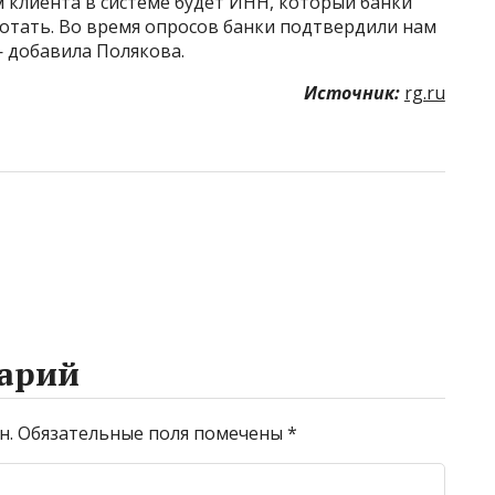
 клиента в системе будет ИНН, который банки
ботать. Во время опросов банки подтвердили нам
— добавила Полякова.
Источник:
rg.ru
арий
н.
Обязательные поля помечены
*