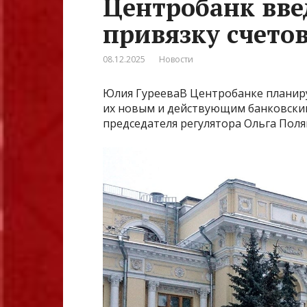
Центробанк вве
привязку счето
08.12.2025
Новости
Юлия ГурееваВ Центробанке планир
их новым и действующим банковским
председателя регулятора Ольга Поля