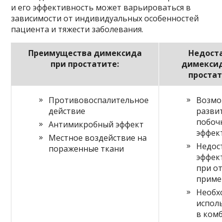
и его эффективность может варьироваться в
зависимости от индивидуальных особенностей
пациента и тяжести заболевания.
Преимущества димексида
Недост
при простатите:
димексид
простат
Противовоспалительное
Возмо
действие
разви
побоч
Антимикробный эффект
эффек
Местное воздействие на
Недос
пораженные ткани
эффек
при о
приме
Необх
испол
в ком