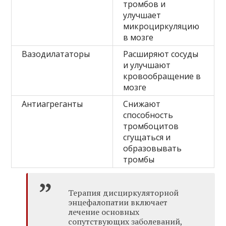
тромбов и
улучшает
микроциркуляцию
в мозге
Вазодилататоры
Расширяют сосуды
и улучшают
кровообращение в
мозге
Антиагреганты
Снижают
способность
тромбоцитов
сгущаться и
образовывать
тромбы
Терапия дисциркуляторной
энцефалопатии включает
лечение основных
сопутствующих заболеваний,