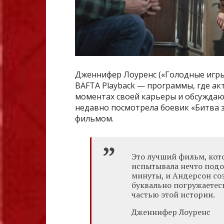
Дженнифер Лоуренс («Голодные игры»
BAFTA Playback — программы, где а
моментах своей карьеры и обсуждают
недавно посмотрела боевик «Битва з
фильмом.
Это лучший фильм, кото
испытывала нечто подо
минуты, и Андерсон со
буквально погружаетесь
частью этой истории.
Дженнифер Лоуренс