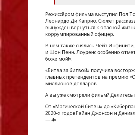
Режиссёром фильма выступил Пол То
Леонардо Ди Каприо. Сюжет расска
вынужден вернуться к опасной жизни
коррумпированный офицер.
В нём также снялись Чейз Инфинити,
и Шон Пенн. Лоуренс особенно отмет
боже мой!».
«Битва за битвой» получила восторж
главных претендентов на премию «О
миллионов долларов.
А вы уже смотрели фильм? Делитесь
От «Магической битвы» до «Киберпанк
2020-х годовРайан Джонсон и Дэниэ
— 4»