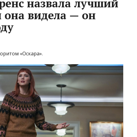
ренс назвала лучший
 она видела — он
оду
оритом «Оскара».