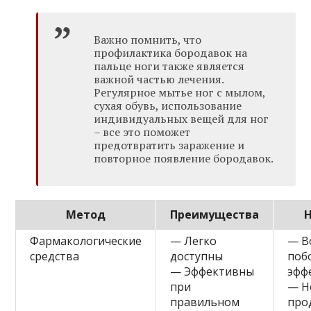
Важно помнить, что
профилактика бородавок на
пальце ноги также является
важной частью лечения.
Регулярное мытье ног с мылом,
сухая обувь, использование
индивидуальных вещей для ног
– все это поможет
предотвратить заражение и
повторное появление бородавок.
Метод
Преимущества
Фармакологические
— Легко
— В
средства
доступны
поб
— Эффективны
эфф
при
— Н
правильном
про