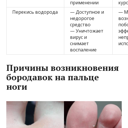
применении
кур
Перекись водорода
— Доступное и
— М
недорогое
воз
средство
поб
— Уничтожает
эфф
вирус и
неп
снимает
исп
воспаление
Причины возникновения
бородавок на пальце
ноги