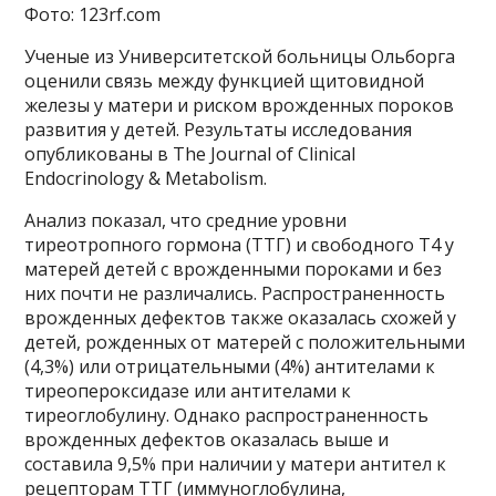
Фото: 123rf.com
Ученые из Университетской больницы Ольборга
оценили связь между функцией щитовидной
железы у матери и риском врожденных пороков
развития у детей. Результаты исследования
опубликованы в The Journal of Clinical
Endocrinology & Metabolism.
Анализ показал, что средние уровни
тиреотропного гормона (ТТГ) и свободного Т4 у
матерей детей с врожденными пороками и без
них почти не различались. Распространенность
врожденных дефектов также оказалась схожей у
детей, рожденных от матерей с положительными
(4,3%) или отрицательными (4%) антителами к
тиреопероксидазе или антителами к
тиреоглобулину. Однако распространенность
врожденных дефектов оказалась выше и
составила 9,5% при наличии у матери антител к
рецепторам ТТГ (иммуноглобулина,