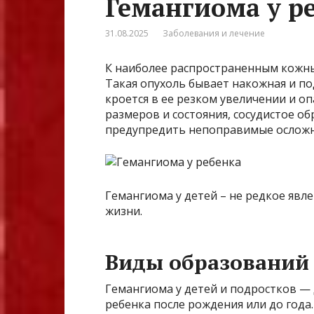
Гемангиома у р
31.08.2025
Заболевания и лечение
К наиболее распространенным кожны
Такая опухоль бывает накожная и по
кроется в ее резком увеличении и оп
размеров и состояния, сосудистое о
предупредить непоправимые осложн
Гемангиома у детей – не редкое явле
жизни.
Виды образований
Гемангиома у детей и подростков — 
ребенка после рождения или до года