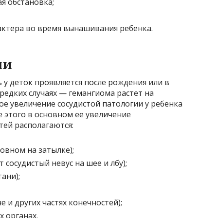
я обстановка;
ктера во время вынашивания ребенка.
ии
ь у деток проявляется после рождения или в
 редких случаях — гемангиома растет на
е увеличение сосудистой патологии у ребенка
е этого в основном ее увеличение
тей располагаются:
новном на затылке);
 сосудистый невус на шее и лбу);
ани);
че и других частях конечностей);
х органах.