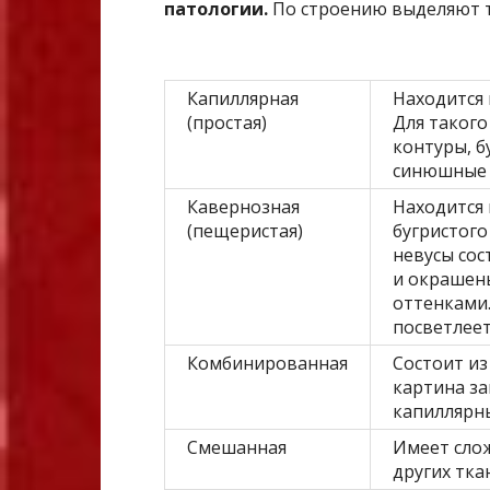
патологии.
По строению выделяют т
Капиллярная
Находится 
(простая)
Для такого
контуры, б
синюшные о
Кавернозная
Находится
(пещеристая)
бугристого
невусы сос
и окрашен
оттенками.
посветлеет
Комбинированная
Состоит из
картина за
капиллярн
Смешанная
Имеет слож
других тка