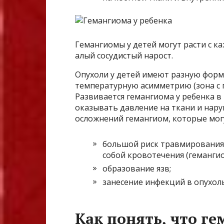
Гемангиомы у детей могут расти с к
алый сосудистый нарост.
Опухоли у детей имеют разную форму 
температурную асимметрию (зона с 
Развивается гемангиома у ребенка в
оказывать давление на ткани и нар
осложнений гемангиом, которые могу
большой риск травмирования с
собой кровотечения (гемангиом
образование язв;
занесение инфекций в опухоль
Как понять, что г