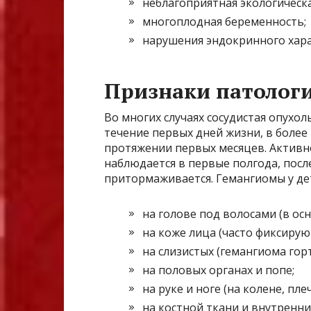
неблагоприятная экологическа
многоплодная беременность;
нарушения эндокринного хара
Признаки патолог
Во многих случаях сосудистая опухол
течение первых дней жизни, в более
протяжении первых месяцев. Активно
наблюдается в первые полгода, посл
притормаживается. Гемангиомы у де
на голове под волосами (в ос
на коже лица (часто фиксируют
на слизистых (гемангиома горт
на половых органах и попе;
на руке и ноге (на колене, пле
на костной ткани и внутренни