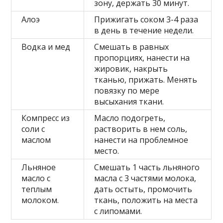
зону, держать 30 минут.
Алоэ
Прижигать соком 3-4 раза
в день в течение недели.
Водка и мед
Смешать в равных
пропорциях, нанести на
жировик, накрыть
тканью, прижать. Менять
повязку по мере
высыхания ткани.
Компресс из
Масло подогреть,
соли с
растворить в нем соль,
маслом
нанести на проблемное
место.
Льняное
Смешать 1 часть льняного
масло с
масла с 3 частями молока,
теплым
дать остыть, промочить
молоком.
ткань, положить на места
с липомами.