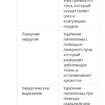
электрического
тока, который
осуществляет
срез и
коагуляцию
сосудов.
Лазерная
Удаление
хирургия
папилломы с
помощью
лазерного луча,
который
разрушает
заболевшую
ткань и
останавливает
кровоток.
Хирургическое
Удаление
вырезание
папилломы при
помощи
скальпеля или