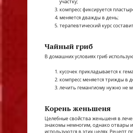
участку;
компресс фиксируется пласты
меняется дважды в день;
терапевтический курс состави
Чайный гриб
В домашних условиях гриб использу
кусочек прикладывается к гема
компресс меняется трижды в д
лечить гемангиому нужно не м
Корень женьшеня
Целебные свойства женьшеня в лече
знакомы немногим, однако отвары и
используются в этих целях. Рецепт п