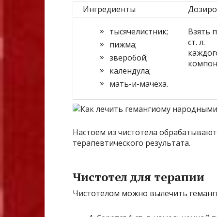
Ингредиенты
Дозиро
тысячелистник;
Взять п
ст. л.
пижма;
каждог
зверобой;
компон
календула;
мать-и-мачеха.
Настоем из чистотела обрабатывают 
терапевтического результата.
Чистотел для терапии
Чистотелом можно вылечить геманги