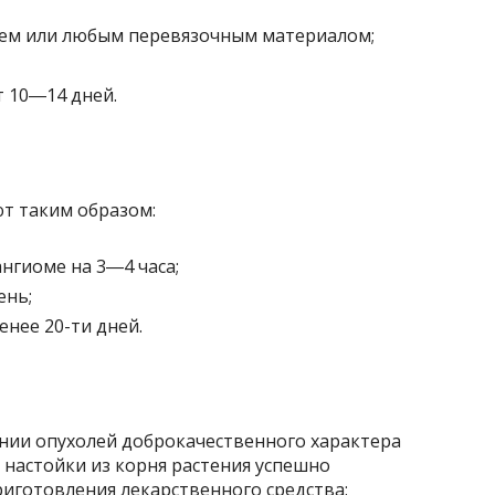
рем или любым перевязочным материалом;
т 10―14 дней.
ют таким образом:
нгиоме на 3―4 часа;
ень;
енее 20-ти дней.
нии опухолей доброкачественного характера
 настойки из корня растения успешно
риготовления лекарственного средства: