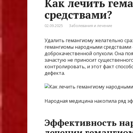
Как лечить гем
средствами?
02.09.2025
Заболевания и лечение
Удалить гемангиому желательно сраз
гемангиомы народными средствами —
доброкачественной опухоли. Она поя
зачастую не приносит существенног
контролировать, и этот факт спосо
дефекта.
Народная медицина накопила ряд эф
Эффективность на
лечении гемангио