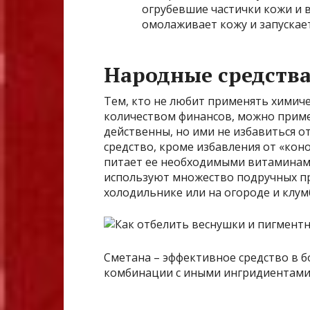
огрубевшие частички кожи и в
омолаживает кожу и запускает
Народные средств
Тем, кто не любит применять химич
количеством финансов, можно приме
действенны, но ими не избавиться о
средство, кроме избавления от «кон
питает ее необходимыми витаминами
используют множество подручных про
холодильнике или на огороде и клум
Сметана – эффективное средство в б
комбинации с иными ингридиентами