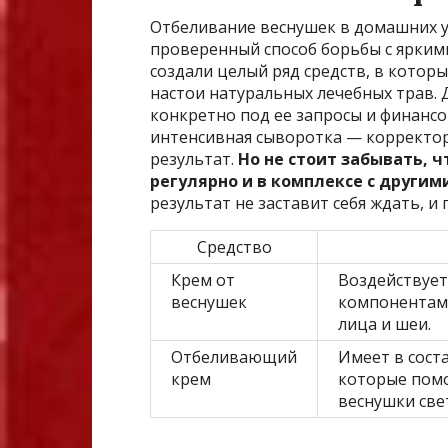
Отбеливание веснушек в домашних у
проверенный способ борьбы с ярки
создали целый ряд средств, в котор
настои натуральных лечебных трав.
конкретно под ее запросы и финансо
интенсивная сыворотка — корректор
результат.
Но не стоит забывать, 
регулярно и в комплексе с другим
результат не заставит себя ждать, и
Средство
Крем от
Воздействует
веснушек
компонентами
лица и шеи.
Отбеливающий
Имеет в сост
крем
которые помо
веснушки све