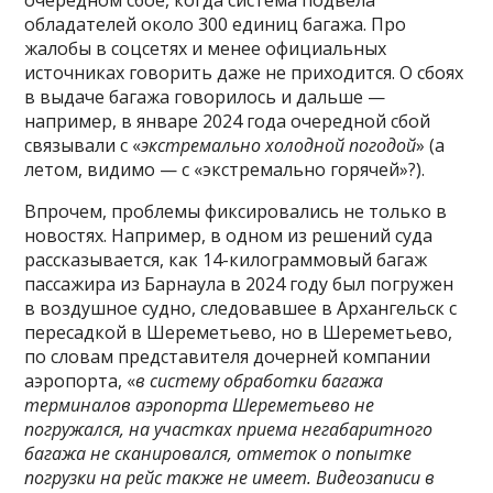
очередном сбое, когда система подвела
обладателей около 300 единиц багажа. Про
жалобы в соцсетях и менее официальных
источниках говорить даже не приходится. О сбоях
в выдаче багажа говорилось и дальше —
например, в январе 2024 года очередной сбой
связывали с «
экстремально холодной погодой
» (а
летом, видимо — с «экстремально горячей»?).
Впрочем, проблемы фиксировались не только в
новостях. Например, в одном из решений суда
рассказывается, как 14-килограммовый багаж
пассажира из Барнаула в 2024 году был погружен
в воздушное судно, следовавшее в Архангельск с
пересадкой в Шереметьево, но в Шереметьево,
по словам представителя дочерней компании
аэропорта, «
в систему обработки багажа
терминалов аэропорта Шереметьево не
погружался, на участках приема негабаритного
багажа не сканировался, отметок о попытке
погрузки на рейс также не имеет. Видеозаписи в