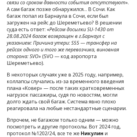
связи со сроком давности события отсутствуют
».
А сам багаж позже обнаружился… В Сочи. Как
багаж попал из Барнаула в Сочи, если был
загружен на рейс до Шереметьево? В решении
суда есть ответ: «
Рейсом досылки SU-1430 от
28.08.2024 багаж возвращен в г.Барнаул с
указанием: Причина утери: S55 — трансфер на
рейсах одного и того же перевозчика, виновная
сторона
: SVO
» (SVO — код аэропорта
Шереметьево).
В некоторых случаях уже в 2025 году, например,
коллапсы случались из-за временного введения
плана «Ковер» — после таких кратковременных
нагрузок пассажиры, судя по новостям, могли
долго ждать свой багаж. Система явно плохо
реагировала на любые нестандартные сценарии.
Впрочем, не багажом только одним — можно
посмотреть и другие протоколы. Вот 2024 год,
протокол №1202/24, все те же
Никулин
и