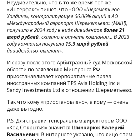
Неудивительно, что в то же время тот же
«Интерфакс» пишет, что «
ООО «Шереметьево
Холдинг», контролирующее 66,06% акций в АО
«Международный аэропорт Шереметьево» (МАШ),
получило в 2024 году в виде дивидендов
более 21
млрд рублей
, сказано в отчете компании… В 2023
году компания получила
15,3 млрд рублей
дивидендных выплат
».
И сразу после этого Арбитражный суд Московской
области по заявлению Минтранса РФ
приостанавливает корпоративные права
иностранных компаний TPS Avia Holding Inc и
Sandy Investments Ltd в отношении Шереметьево.
Так что кому «приостановлено», а кому — очень
даже выгодно.
P.S. Для справки: генеральным директором ООО
«Код Открытия» значится
Шинкарюк Валерий
Васильевич
. В интернете указано, что лицо с тем