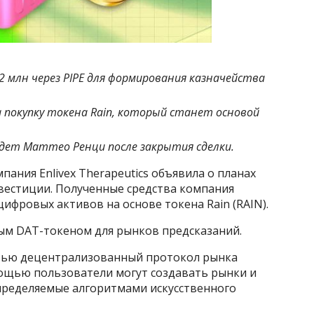
12 млн через PIPE для формирования казначейства
 покупку токена Rain, который станет основой
йдет Маттео Ренци после закрытия сделки.
ания Enlivex Therapeutics объявила о планах
нвестиции. Полученные средства компания
ифровых активов на основе токена Rain (RAIN).
ым DAT-токеном для рынков предсказаний.
стью децентрализованный протокол рынка
омощью пользователи могут создавать рынки и
пределяемые алгоритмами искусственного