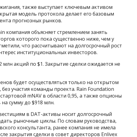
сжигания, также выступает ключевым активом
открытая модель протокола делает его базовым
ента прогнозных рынков.
in компания объясняет стремлением занять
оргов которого пока существенно ниже, чем у
отметили, что рассчитывают на долгосрочный рост
интерес институциональных инвесторов.
12 млн акций по $1. Закрытие сделки ожидается не
кенов будет осуществляться только на открытом
без участия команды проекта. Rain Foundation
стартовой mNAV в области 0,95, а также опционы
на сумму до $918 млн.
инвестициям в DAT-активы носит долгосрочный
гадать рыночные циклы. По словам руководства,
вского консультанта, ранее компания не имела
сле закрытия сделки в совет директоров Enlivex