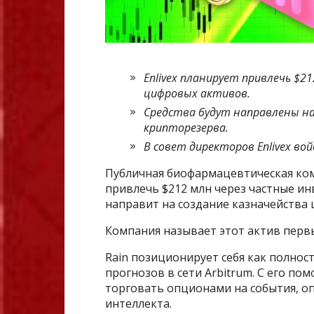
Enlivex планирует привлечь $2
цифровых активов.
Средства будут направлены на
крипторезерва.
В совет директоров Enlivex во
Публичная биофармацевтическая комп
привлечь $212 млн через частные и
направит на создание казначейства ц
Компания называет этот актив перв
Rain позиционирует себя как полно
прогнозов в сети Arbitrum. С его п
торговать опционами на события, о
интеллекта.