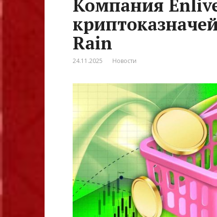
Компания Enliv
криптоказначей
Rain
24.11.2025
Новости