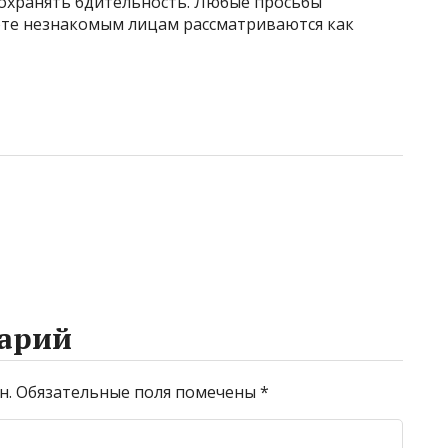
охранять бдительность. Любые просьбы
юте незнакомым лицам рассматриваются как
арий
н.
Обязательные поля помечены
*