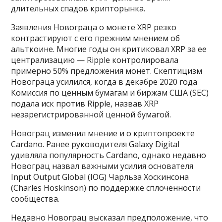
длительных спадов крипторынка.
Заявления Новограца о монете XRP резко
контрастируют с его прежним мнением об
альткоине. Многие годы он критиковал XRP за ее
централизацию — Ripple контролировала
примерно 50% предложения монет. Скептицизм
Новограца усилился, когда в декабре 2020 года
Комиссия по ценным бумагам и биржам США (SEC)
подала иск против Ripple, назвав XRP
незарегистрированной ценной бумагой.
Новограц изменил мнение и о криптопроекте
Cardano. Ранее руководителя Galaxy Digital
удивляла популярность Cardano, однако недавно
Новограц назвал важными усилия основателя
Input Output Global (IOG) Чарльза Хоскинсона
(Charles Hoskinson) по поддержке сплоченности
сообщества.
Недавно Новограц высказал предположение, что