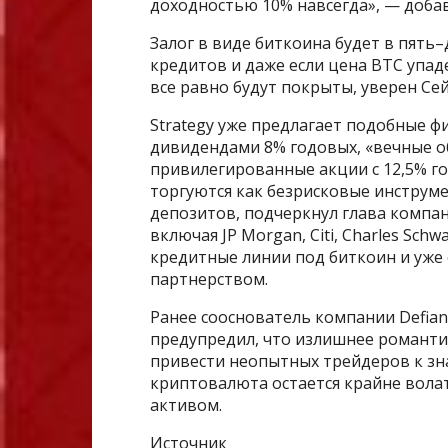
доходностью 10% навсегда», — доба
Залог в виде биткоина будет в пять
кредитов и даже если цена BTC упад
все равно будут покрыты, уверен Сей
Strategy уже предлагает подобные ф
дивидендами 8% годовых, «вечные о
привилегированные акции с 12,5% г
торгуются как безрисковые инструм
депозитов, подчеркнул глава компан
включая JP Morgan, Citi, Charles Schw
кредитные линии под биткоин и уже 
партнерством.
Ранее сооснователь компании Defiant
предупредил, что излишнее романт
привести неопытных трейдеров к зн
криптовалюта остается крайне вол
активом.
Источник