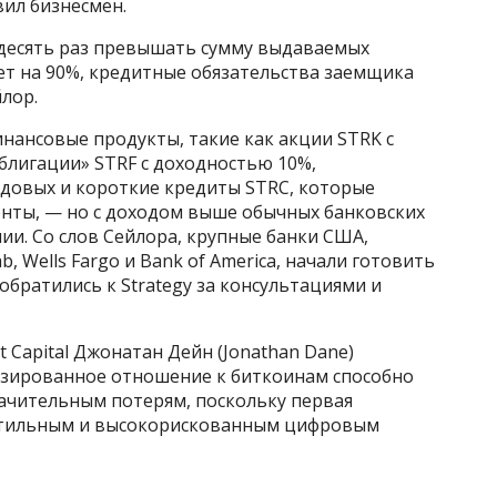
вил бизнесмен.
–десять раз превышать сумму выдаваемых
ет на 90%, кредитные обязательства заемщика
лор.
инансовые продукты, такие как акции STRK с
блигации» STRF с доходностью 10%,
одовых и короткие кредиты STRC, которые
енты, — но с доходом выше обычных банковских
ии. Со слов Сейлора, крупные банки США,
ab, Wells Fargo и Bank of America, начали готовить
обратились к Strategy за консультациями и
 Capital Джонатан Дейн (Jonathan Dane)
изированное отношение к биткоинам способно
ачительным потерям, поскольку первая
атильным и высокорискованным цифровым