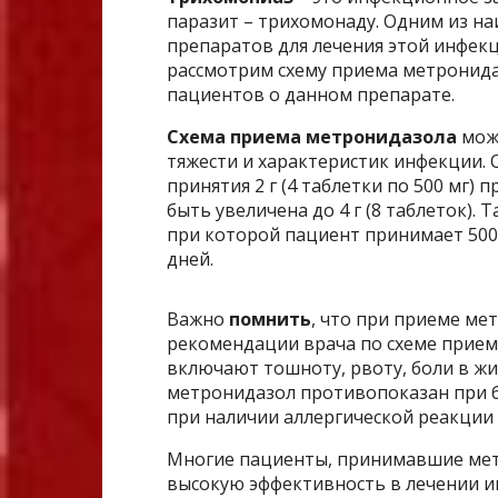
паразит – трихомонаду. Одним из н
препаратов для лечения этой инфек
рассмотрим схему приема метронида
пациентов о данном препарате.
Схема приема метронидазола
може
тяжести и характеристик инфекции. 
принятия 2 г (4 таблетки по 500 мг) 
быть увеличена до 4 г (8 таблеток).
при которой пациент принимает 500 
дней.
Важно
помнить
, что при приеме м
рекомендации врача по схеме прие
включают тошноту, рвоту, боли в жи
метронидазол противопоказан при б
при наличии аллергической реакции 
Многие пациенты, принимавшие мет
высокую эффективность в лечении и