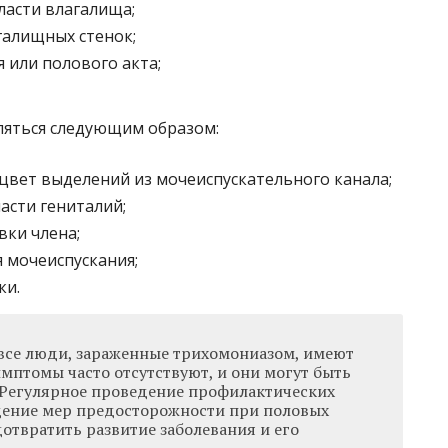
ласти влагалища;
галищных стенок;
 или полового акта;
ляться следующим образом:
цвет выделений из мочеиспускательного канала;
асти гениталий;
вки члена;
 мочеиспускания;
ки.
 все люди, зараженные трихомониазом, имеют
мптомы часто отсутствуют, и они могут быть
 Регулярное проведение профилактических
дение мер предосторожности при половых
отвратить развитие заболевания и его