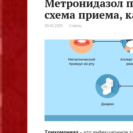
Метронидазол п
схема приема, к
09.03.2025
Советы
Трихомониаз
– это инфекционное з