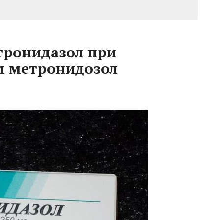
тронидазол при
м метронидозол