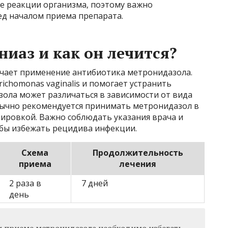
е реакции организма, поэтому важно
ед началом приема препарата.
иаз и как он лечится?
чает применение антибиотика метронидазола.
ichomonas vaginalis и помогает устранить
ола может различаться в зависимости от вида
бычно рекомендуется принимать метронидазол в
зировкой. Важно соблюдать указания врача и
обы избежать рецидива инфекции.
Схема
Продолжительность
приема
лечения
2 раза в
7 дней
день
и приеме метронидазола необходимо избегать