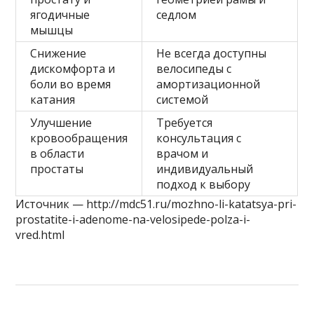
ягодичные
седлом
мышцы
Снижение
Не всегда доступны
дискомфорта и
велосипеды с
боли во время
амортизационной
катания
системой
Улучшение
Требуется
кровообращения
консультация с
в области
врачом и
простаты
индивидуальный
подход к выбору
Источник — http://mdc51.ru/mozhno-li-katatsya-pri-
prostatite-i-adenome-na-velosipede-polza-i-
vred.html