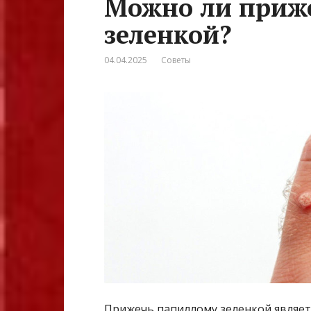
Можно ли приж
зеленкой?
04.04.2025
Советы
Прижечь папиллому зеленкой являет