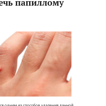
ечь папиллому
ся одним из способов удаления данной