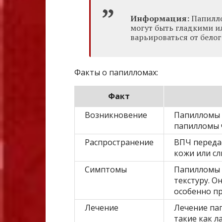
Информация:
Папилло
могут быть гладкими и
варьироваться от белог
Факты о папилломах:
Факт
Возникновение
Папилломы 
папилломы 
Распространение
ВПЧ переда
кожи или сл
Симптомы
Папилломы 
текстуру. О
особенно п
Лечение
Лечение па
такие как л