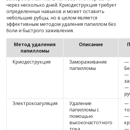
через несколько дней. Криодеструкция требует
определенных навыков и может оставить
небольшие рубцы, но в целом является
эффективным методом удаления папиллом без
боли и быстрого заживления.
Метод удаления
Описание
папилломы
Криодеструкция
Замораживание
—
папилломы
Бе
— 
за
—
р
Электрокоагуляция
Удаление
— 
папилломы с
то
помощью
—
высокочастотного
кр
тока
—