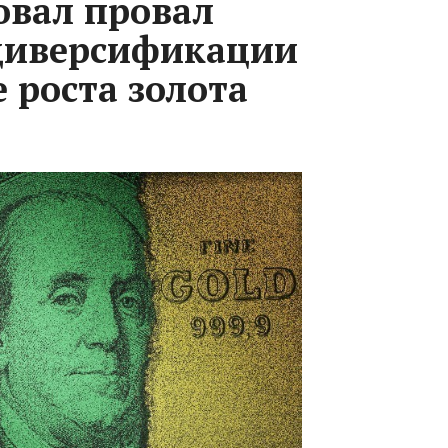
овал провал
диверсификации
 роста золота