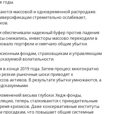
е годы.
гаются массовой и одновременной распродаже.
иверсификации стремительно ослабевает,
ков.
и обеспечивали надежный буфер против падения
сы снижались, инвесторы массово переходили в
ровало портфели и смягчало общие убытки.
енсионным фондам, страховщикам и управляющим
дсказуемой волатильности.
я в конце 2019 года. Затем процесс многократно
я резкие рыночные шоки приводят к
сов активов. В результате убытки умножаются, а
едсказуемыми.
изменений весьма глубоки. Хедж-фонды,
ляции, теперь сталкиваются с принудительным
ремя кризисов. Даже консервативные институты
м просадкам, что повышает общие системные