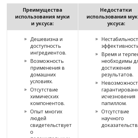
Преимущества
Недостатки
использования муки
использования мук
и уксуса:
уксуса:
Дешевизна и
Нестабильнос
доступность
эффективности
ингредиентов.
Время и терпе
Возможность
необходимы д
применения в
достижения
домашних
результатов.
условиях.
Невозможнос
Отсутствие
гарантирован
химических
исчезновения
компонентов.
папиллом.
Опыт многих
Отсутствие
людей
научного
свидетельствует
доказательств
о