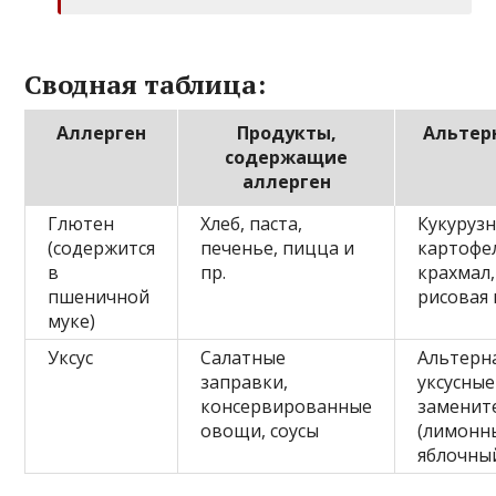
Сводная таблица:
Аллерген
Продукты,
Альтер
содержащие
аллерген
Глютен
Хлеб, паста,
Кукурузн
(содержится
печенье, пицца и
картофе
в
пр.
крахмал,
пшеничной
рисовая
муке)
Уксус
Салатные
Альтерн
заправки,
уксусные
консервированные
заменит
овощи, соусы
(лимонны
яблочный