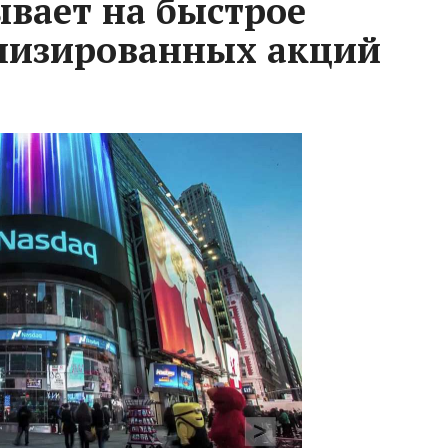
ывает на быстрое
низированных акций