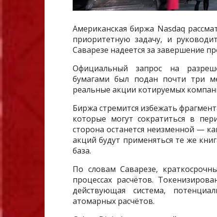
Американская биржа Nasdaq рассма
приоритетную задачу, и руководи
Саварезе надеется за завершение пр
Официальный запрос на разреш
бумагами был подан почти три ме
реальные акции котируемых компан
Биржа стремится избежать фрагмент
которые могут сократиться в пер
сторона останется неизменной — ка
акций будут применяться те же кни
база.
По словам Саварезе, краткосрочн
процессах расчётов. Токенизирова
действующая система, потенциа
атомарных расчётов.