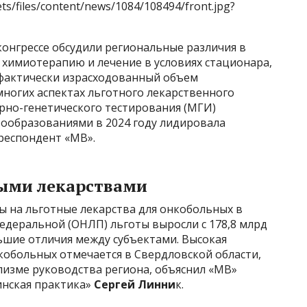
ts/files/content/news/1084/108494/front.jpg?
конгрессе обсудили региональные различия в
 химиотерапию и лечение в условиях стационара,
 фактически израсходованный объем
многих аспектах льготного лекарственного
рно-генетического тестирования (МГИ)
ообразованиями в 2024 году лидировала
респондент «МВ».
ными лекарствами
ты на льготные лекарства для онкобольных в
едеральной (ОНЛП) льготы выросли с 178,8 млрд
льшие отличия между субъектами. Высокая
кобольных отмечается в Свердловской области,
лизме руководства региона, объяснил «МВ»
нская практика»
Сергей Линни
к.