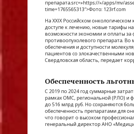
препарата.src=»https://»/apps/mv/asse
time=1765565313″>Фото: 123rf.com
На XXIX Российском онкологическом 
доступе к лечению, новые тарифы на
возможности экономии и оплаты за
противоопухолевого препарата. Во 
обеспечения и доступности молекуля
пациентов со злокачественными нов
Свердловская область, передает кор
Обеспеченность льгот
С 2019 по 2024 год суммарные затра
рамках ОМС, региональной (РЛО) и ф
до 516 млрд руб. Но сохраняются бо
обеспеченность препаратами для он
что говорит о высоком профессиона
генеральный директор АНО «Медици