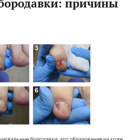
бородавки: причины
унгвальные бородавки, это образования на коже