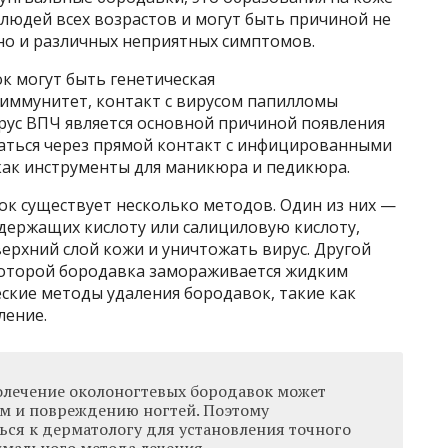
 людей всех возрастов и могут быть причиной не
но и различных неприятных симптомов.
 могут быть генетическая
иммунитет, контакт с вирусом папилломы
ирус ВПЧ является основной причиной появления
аться через прямой контакт с инфицированными
как инструменты для маникюра и педикюра.
ок существует несколько методов. Один из них —
держащих кислоту или салициловую кислоту,
рхний слой кожи и уничтожать вирус. Другой
которой бородавка замораживается жидким
ские методы удаления бородавок, такие как
ление.
молечение околоногтевых бородавок может
м и повреждению ногтей. Поэтому
ься к дерматологу для установления точного
имального метода лечения.