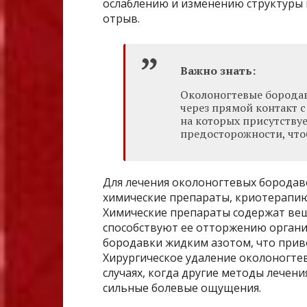
ослаблению и изменению структуры н
отрыв.
Важно знать:
Околоногтевые бородав
через прямой контакт 
на которых присутству
предосторожности, что
Для лечения околоногтевых бородав
химические препараты, криотерапию 
Химические препараты содержат вещ
способствуют ее отторжению орган
бородавки жидким азотом, что прив
Хирургическое удаление околоногте
случаях, когда другие методы лечен
сильные болевые ощущения.