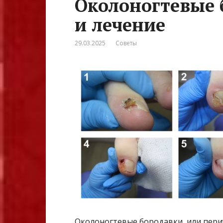
Околоногтевые 
и лечение
29.03.2025
Советы
Околоногтевые бородавки, или пери