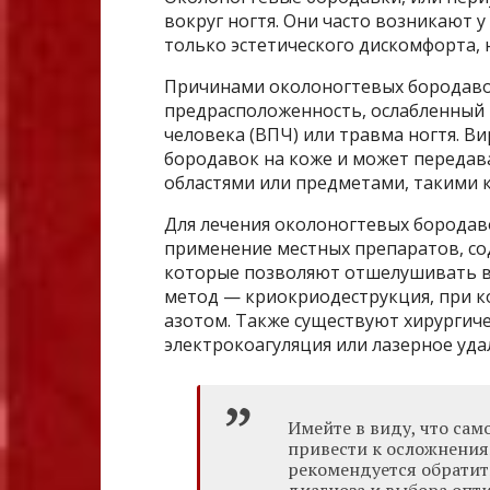
вокруг ногтя. Они часто возникают у
только эстетического дискомфорта, 
Причинами околоногтевых бородавок
предрасположенность, ослабленный 
человека (ВПЧ) или травма ногтя. В
бородавок на коже и может передав
областями или предметами, такими 
Для лечения околоногтевых бородав
применение местных препаратов, со
которые позволяют отшелушивать ве
метод — криокриодеструкция, при 
азотом. Также существуют хирургиче
электрокоагуляция или лазерное уда
Имейте в виду, что са
привести к осложнения
рекомендуется обратит
диагноза и выбора опт