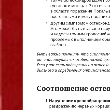
Также остеохондроз может с
суставах и мышцах. Это связа
в области поражения. Покалы
постоянными и могут возникат
Другим симптомом остеохонд
Это может быть вызвано нар
и недостаточным кровоснабже
проблемы с выполнением обыч
слабость.
Быть важно помнить, что симптомы 
от индивидуальных особенностей орга
Если у вас есть подозрения на остеох
диагноза и определения оптимального
Соотношение осте
Нарушение кровообращения
раздражению нервных корешко