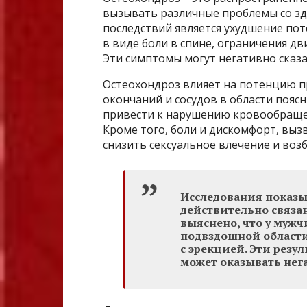
вызывать различные проблемы со з
последствий является ухудшение по
в виде боли в спине, ограничения д
Эти симптомы могут негативно сказа
Остеохондроз влияет на потенцию пр
окончаний и сосудов в области пояс
привести к нарушению кровообращен
Кроме того, боли и дискомфорт, вы
снизить сексуальное влечение и воз
Исследования показы
действительно связа
выяснено, что у мужч
подвздошной области
с эрекцией. Эти резу
может оказывать нег