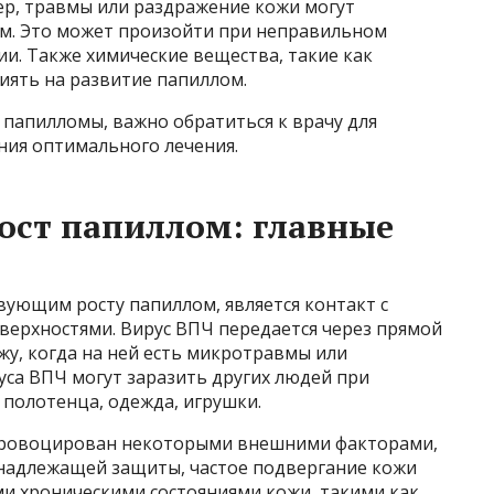
р, травмы или раздражение кожи могут
м. Это может произойти при неправильном
и. Также химические вещества, такие как
лиять на развитие папиллом.
ь папилломы, важно обратиться к врачу для
ния оптимального лечения.
ост папиллом: главные
ующим росту папиллом, является контакт с
ерхностями. Вирус ВПЧ передается через прямой
жу, когда на ней есть микротравмы или
уса ВПЧ могут заразить других людей при
 полотенца, одежда, игрушки.
провоцирован некоторыми внешними факторами,
з надлежащей защиты, частое подвергание кожи
и хроническими состояниями кожи, такими как