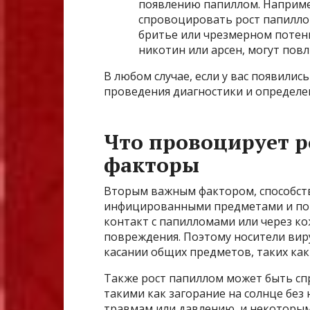
появлению папиллом. Наприме
спровоцировать рост папилло
бритье или чрезмерном потени
никотин или арсен, могут пов
В любом случае, если у вас появилис
проведения диагностики и определе
Что провоцирует р
факторы
Вторым важным фактором, способств
инфицированными предметами и пов
контакт с папилломами или через ко
повреждения. Поэтому носители вир
касании общих предметов, таких как
Также рост папиллом может быть с
такими как загорание на солнце бе
травмам или давлению, и некоторым