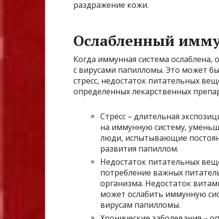
раздражение кожи.
Ослабленный имм
Когда иммунная система ослаблена, 
с вирусами папилломы. Это может б
стресс, недостаток питательных вещ
определенных лекарственных препа
Стресс – длительная экспозиц
на иммунную систему, уменьша
люди, испытывающие постоян
развития папиллом.
Недостаток питательных веще
потребление важных питател
организма. Недостаток витам
может ослабить иммунную сис
вирусам папилломы.
Хронические заболевания – о