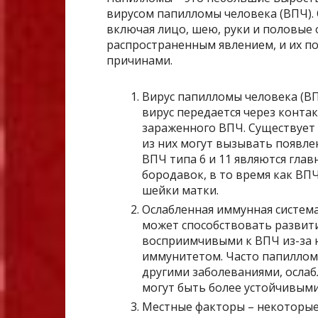
вирусом папилломы человека (ВПЧ). О
включая лицо, шею, руки и половые
распространенным явлением, и их п
причинами.
Вирус папилломы человека (ВП
вирус передается через контак
зараженного ВПЧ. Существует 
из них могут вызывать появл
ВПЧ типа 6 и 11 являются гла
бородавок, в то время как ВПЧ
шейки матки.
Ослабленная иммунная систем
может способствовать развит
восприимчивыми к ВПЧ из-за 
иммунитетом. Часто папиллом
другими заболеваниями, ослаб
могут быть более устойчивым
Местные факторы – некоторые