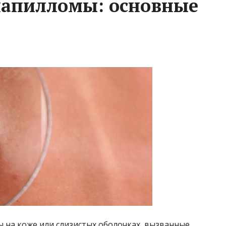
 папилломы: основные
 на коже или слизистых оболочках, вызванные