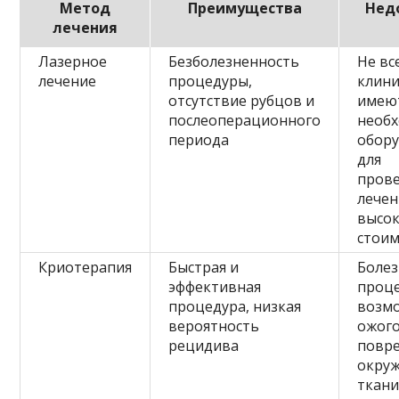
Метод
Преимущества
Нед
лечения
Лазерное
Безболезненность
Не вс
лечение
процедуры,
клин
отсутствие рубцов и
имею
послеоперационного
необ
периода
обор
для
пров
лечен
высок
стои
Криотерапия
Быстрая и
Болез
эффективная
проц
процедура, низкая
возм
вероятность
ожого
рецидива
повр
окру
ткан