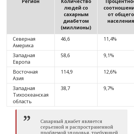
Регион
Количество
Процентно
людей со
соотношен
сахарным
от общего
диабетом
населени
(миллионы)
Северная
46,6
11,4%
Америка
Западная
58,6
9,1%
Европа
Восточная
114,9
12,6%
Азия
Западная
38,7
9,7%
Тихоокеанская
область
Сахарный диабет является
серьезной и распространенной
проблемой здоровья, требующей