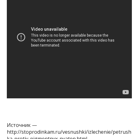
Источник —
http://stoprodinkam.ru/vesnushki/izlechenie/petrush
ka-protiv-pigmentnyx-pyaten.html