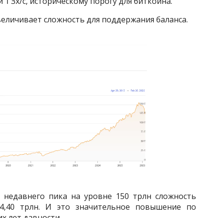
 1 Зх/с, историческому порогу для биткоина.
величивает сложность для поддержания баланса.
 недавнего пика на уровне 150 трлн сложность
4,40 трлн. И это значительное повышение по
х лет давности.