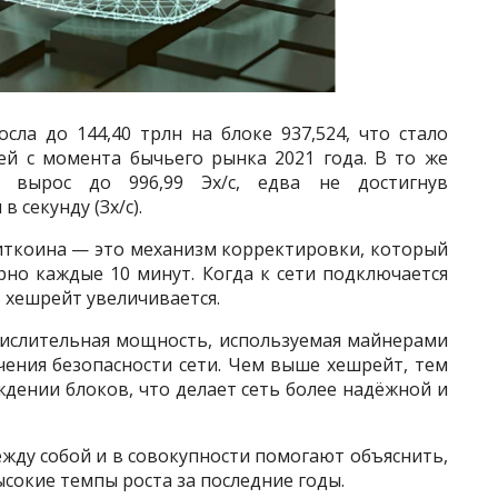
ла до 144,40 трлн на блоке 937,524, что стало
ей с момента бычьего рынка 2021 года. В то же
 вырос до 996,99 Эх/с, едва не достигнув
 секунду (Зх/с).
иткоина — это механизм корректировки, который
но каждые 10 минут. Когда к сети подключается
хешрейт увеличивается.
ислительная мощность, используемая майнерами
чения безопасности сети. Чем выше хешрейт, тем
дении блоков, что делает сеть более надёжной и
ежду собой и в совокупности помогают объяснить,
сокие темпы роста за последние годы.