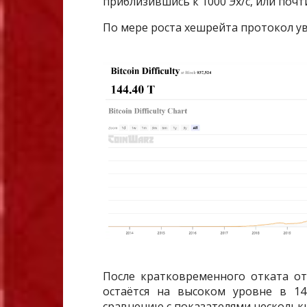
приблизившись к 1000 Эх/с, или почти
По мере роста хешрейта протокол у
После кратковременного отката от
остаётся на высоком уровне в 14
сравнению с показателями нескольки