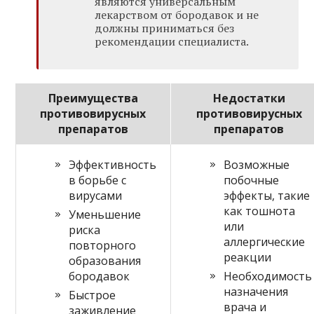
являются универсальным
лекарством от бородавок и не
должны приниматься без
рекомендации специалиста.
Преимущества
Недостатки
противовирусных
противовирусных
препаратов
препаратов
Эффективность
Возможные
в борьбе с
побочные
вирусами
эффекты, такие
как тошнота
Уменьшение
или
риска
аллергические
повторного
реакции
образования
бородавок
Необходимость
назначения
Быстрое
врача и
заживление